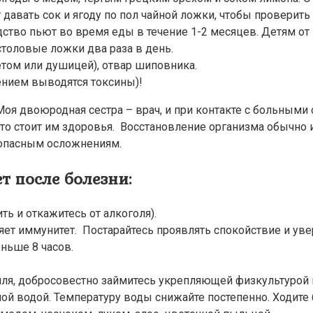
т давать сок и ягоду по пол чайной ложки, чтобы проверит
о пьют во время еды в течение 1-2 месяцев. Детям от меся
 столовые ложки два раза в день.
етом или душицей), отвар шиповника.
ением выводятся токсины)!
оя двоюродная сестра – врач, и при контакте с больными 
это стоит им здоровья. Восстановление организма обычно
 опасным осложнениям.
т после болезни:
ть и откажитесь от алкоголя).
ляет иммунитет. Постарайтесь проявлять спокойствие и уве
ньше 8 часов.
шля, добросовестно займитесь укрепляющей физкультурой 
й водой. Температуру воды снижайте постепенно. Ходите б