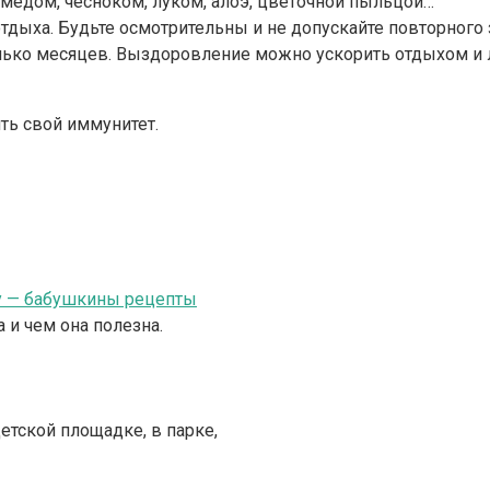
 медом, чесноком, луком, алоэ, цветочной пыльцой…
тдыха. Будьте осмотрительны и не допускайте повторного 
олько месяцев. Выздоровление можно ускорить отдыхом 
ть свой иммунитет.
упу — бабушкины рецепты
 и чем она полезна.
етской площадке, в парке,