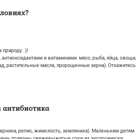
словиях?
 природу…)!
антиоксидантами и витаминами: мясо, рыба, яйца, овощи,
ад, растительные масла, пророщенные зерна). Откажитесь
а антибиотика
черника, репис, жимолость, земляника). Маленьким детям
Очень полезны свежевыжатые соки из экологически