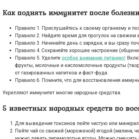
Как поднять иммунитет после болезн
Правило 1. Прислушайтесь к своему организму и по
Правило 2. Найдите время для прогулок на свежем 
Правило 3. Начинайте день с зарядки, и вы сразу по
Правило 4. Сохраняйте хорошее настроение (общени
Правило 5. Уделите
особое внимание питанию!
Включ
фрукты, молочные и кисломолочные продукты (творо
от газированных напитков и фаст-фуда.
Правило 6. Помните, что для восстановления иммуни
Укрепляют иммунитет многие народные средства.
5 известных народных средств по во
Для выведения токсинов пейте чистую или минеральн
Пейте чай со свежей (мороженой) ягодой (малина, ч
нужно давать перемолотые ягоды. Можно смешать 