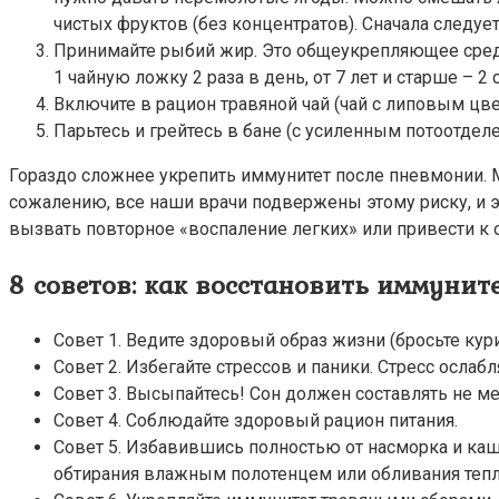
чистых фруктов (без концентратов). Сначала следуе
Принимайте рыбий жир. Это общеукрепляющее средств
1 чайную ложку 2 раза в день, от 7 лет и старше – 2
Включите в рацион травяной чай (чай с липовым цв
Парьтесь и грейтесь в бане (с усиленным потоотдел
Гораздо сложнее укрепить иммунитет после пневмонии. М
сожалению, все наши врачи подвержены этому риску, и 
вызвать повторное «воспаление легких» или привести к
8 советов: как восстановить иммуните
Совет 1. Ведите здоровый образ жизни (бросьте кури
Совет 2. Избегайте стрессов и паники. Стресс ослаб
Совет 3. Высыпайтесь! Сон должен составлять не ме
Совет 4. Соблюдайте здоровый рацион питания.
Совет 5. Избавившись полностью от насморка и ка
обтирания влажным полотенцем или обливания тепло