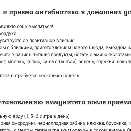
и и приема антибиотика в домашних у
звольте себе выспаться!
воздухе.
чувствуете ее позитивное влияние.
ем с близкими, приготовлением нового блюда, выездом на
ите в рацион питания продукты, богатые аминокислотами, 
г, молоко, кефир, каша с тыквой), зелень, горький шокол
тета потребуется несколько недель.
сстановлению иммунитета после прием
ую воду (1, 5- 2 литра в день).
ерная смородина, черноплодная рябина, клюква, брусника, 
ягоды с медом, тертым грецким орехом и соком лимона. 