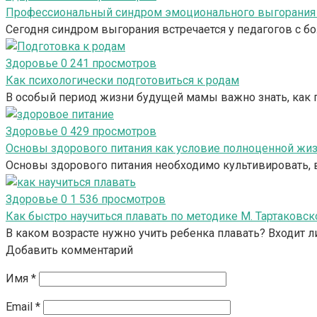
Профессиональный синдром эмоционального выгорания п
Сегодня синдром выгорания встречается у педагогов с 
Здоровье
0
241 просмотров
Как психологически подготовиться к родам
В особый период жизни будущей мамы важно знать, как п
Здоровье
0
429 просмотров
Основы здорового питания как условие полноценной жи
Основы здорового питания необходимо культивировать, в
Здоровье
0
1 536 просмотров
Как быстро научиться плавать по методике М. Тартаковск
В каком возрасте нужно учить ребенка плавать? Входит 
Добавить комментарий
Имя
*
Email
*