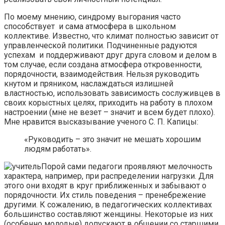
По моему мнению, синдрому выгорания часто
способствует и сама атмосфера в школьном
коллективе. Известно, что климат полностью зависит от
управленческой политики. Подчиненные радуются
успехам и поддерживают друг друга словом и делом в
том случае, если создана атмосфера откровенности,
порядочности, взаимодействия. Нельзя руководить
кнутом и пряником, наслаждаться излишней
властностью, использовать зависимость сослуживцев в
своих корыстных целях, приходить на работу в плохом
настроении (мне не везет – значит и всем будет плохо).
Мне нравится высказывание ученого С. П. Капицы:
«Руководить – это значит не мешать хорошим
людям работать».
Порой сами педагоги проявляют мелочность
характера, например, при распределении нагрузки. Для
этого они входят в круг приближенных и забывают о
порядочности. Их стиль поведения – пренебрежение
другими. К сожалению, в педагогических коллективах
большинство составляют женщины. Некоторые из них
(особенно молодые) допускают в общении со старшими