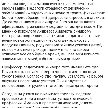
является следствием психических и соматических
заболеваний. Педагоги страдают от физических
заболеваний (желудочно-кишечного тракта, физических
болей, кровообращения), депрессий, стрессов и страхов.
До сегодняшнего дня синдром Burn out не является
официально признанным медицинским диагнозом. По
мнению психолога Андреаса Хиллерта, синдрому
выгорания подвержены активные педагоги, которые
начинают свою педагогическую деятельность с
воодушевлением, радуются малейшим успехам детей,
но позже к ним приходит понимание, что школа
отнимает все свободное время, лишает возможности
заниматься семьей, собственными детьми…
Профессор педагогики Университета имени Гете Удо
Рауин высказывает совершенно противоположную
точку зрения. Согласно Удо Рауину, усталость на работе
ощущают пассивные учителя. Они жалуется на
непомерные нагрузки от того, что никогда не горели.
Сегодня ни у кого не вызывает тревогу падение
престижа знаний и низкий статус педагогической
профессии. Именно в профессии человек должен
реализовать свой личностный потенциал.