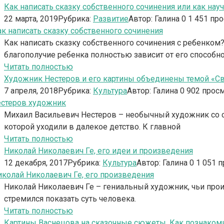
Как написать сказку собственного сочинения или как науч
22 марта, 2019
Рубрика:
Развитие
Автор:
Галина
0
1 451 пр
Как написать сказку собственного сочинения с ребенком
благополучие ребенка полностью зависит от его способно
Читать полностью
Художник Нестеров и его картины объединены темой «Св
7 апреля, 2018
Рубрика:
Культура
Автор:
Галина
0
902 прос
Михаил Васильевич Нестеров – необычный художник со с
которой уходили в далекое детство. К главной
Читать полностью
Николай Николаевич Ге, его идеи и произведения
12 декабря, 2017
Рубрика:
Культура
Автор:
Галина
0
1 051 
Николай Николаевич Ге – гениальный художник, чьи прои
стремился показать суть человека.
Читать полностью
Картины Васнецова на сказочные сюжеты. Как познакоми