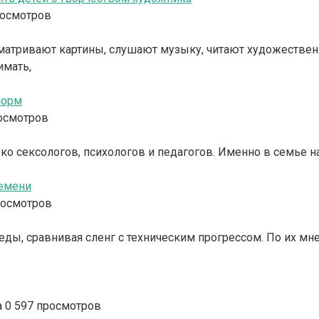
росмотров
матривают картины, слушают музыку, читают художественн
имать,
норм
осмотров
ько сексологов, психологов и педагогов. Именно в семье н
ремени
росмотров
ы, сравнивая сленг с техническим прогрессом. По их мне
а
0
597 просмотров