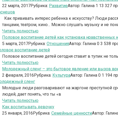
22 марта, 2017
Рубрика:
Развитие
Автор:
Галина
1
13 327 п
Как прививать интерес ребенка к искусству? Люди расс
танцами, театром, кино… Можно слушать музыку и не пон
Читать полностью
Половое воспитание детей как установка нравственных 
5 марта, 2017
Рубрика:
Отношения
Автор:
Галина
0
3 538 пр
Половое воспитание детей сегодня ставит в тупик не тол
Читать полностью
Молодежный сленг – это бытовое явление или вызов в
2 февраля, 2016
Рубрика:
Культура
Автор:
Галина
0
1 194 п
Молодые люди разговаривают на жаргоне преступной сред
людей, дает понять, что ты «в
Читать полностью
Как воспитывать девочку
25 января, 2016
Рубрика:
Семейные ценности
Автор:
Галин