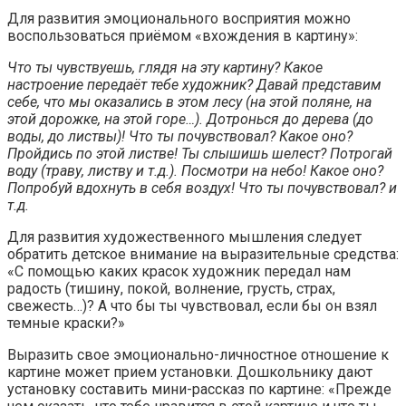
Для развития эмоционального восприятия можно
воспользоваться приёмом «вхождения в картину»:
Что ты чувствуешь, глядя на эту картину? Какое
настроение передаёт тебе художник? Давай представим
себе, что мы оказались в этом лесу (на этой поляне, на
этой дорожке, на этой горе…). Дотронься до дерева (до
воды, до листвы)! Что ты почувствовал? Какое оно?
Пройдись по этой листве! Ты слышишь шелест? Потрогай
воду (траву, листву и т.д.). Посмотри на небо! Какое оно?
Попробуй вдохнуть в себя воздух! Что ты почувствовал? и
т.д.
Для развития художественного мышления следует
обратить детское внимание на выразительные средства:
«С помощью каких красок художник передал нам
радость (тишину, покой, волнение, грусть, страх,
свежесть…)? А что бы ты чувствовал, если бы он взял
темные краски?»
Выразить свое эмоционально-личностное отношение к
картине может прием установки. Дошкольнику дают
установку составить мини-рассказ по картине: «Прежде