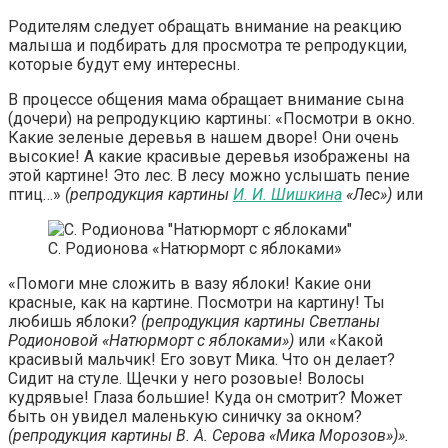
Родителям следует обращать внимание на реакцию
малыша и подбирать для просмотра те репродукции,
которые будут ему интересны.
В процессе общения мама обращает внимание сына
(дочери) на репродукцию картины: «Посмотри в окно.
Какие зеленые деревья в нашем дворе! Они очень
высокие! А какие красивые деревья изображены на
этой картине! Это лес. В лесу можно услышать пение
птиц…»
(репродукция картины
И. И. Шишкина
«Лес»)
или
С. Родионова «Натюрморт с яблоками»
«Помоги мне сложить в вазу яблоки! Какие они
красные, как на картине. Посмотри на картину! Ты
любишь яблоки?
(репродукция картины Светланы
Родионовой «Натюрморт с яблоками»)
или «Какой
красивый мальчик! Его зовут Мика. Что он делает?
Сидит на стуле. Щечки у него розовые! Волосы
кудрявые! Глаза большие! Куда он смотрит? Может
быть он увидел маленькую синичку за окном?
(репродукция картины В. А. Серова «Мика Морозов»)».