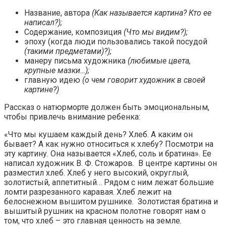
Название, автора
(Как называется картина? Кто ее
написал?);
Содержание, композиция
(Что мы видим?);
эпоху (когда люди пользовались такой посудой
(такими предметами)?);
манеру письма художника
(любимые цвета,
крупные мазки…);
главную идею
(о чем говорит художник в своей
картине?)
Рассказ о натюрморте должен быть эмоциональным,
чтобы привлечь внимание ребенка:
«Что мы кушаем каждый день? Хлеб. А каким он
бывает? А как нужно относиться к хлебу? Посмотри на
эту картину. Она называется «Хлеб, соль и братина». Ее
написал художник В. Ф. Стожаров. В центре картины он
разместил хлеб. Хлеб у него высокий, округлый,
золотистый, аппетитный… Рядом с ним лежат большие
ломти разрезанного каравая. Хлеб лежит на
белоснежном вышитом рушнике. Золотистая братина и
вышитый рушник на красном полотне говорят нам о
том, что хлеб – это главная ценность на земле.