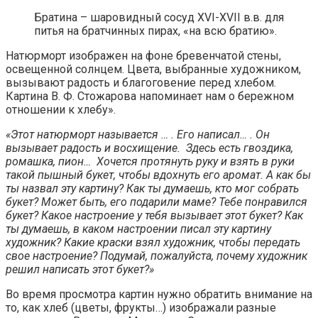
Братина – шаровидный сосуд XVI-XVII в.в. для
питья на братчинных пирах, «на всю братию».
Натюрморт изображен на фоне бревенчатой стены,
освещенной солнцем. Цвета, выбранные художником,
вызывают радость и благоговение перед хлебом.
Картина В. Ф. Стожарова напоминает нам о бережном
отношении к хлебу».
«Этот натюрморт называется … . Его написал… . Он
вызывает радость и восхищение. Здесь есть гвоздика,
ромашка, пион… Хочется протянуть руку и взять в руки
такой пышный букет, чтобы вдохнуть его аромат. А как бы
ты назвал эту картину? Как ты думаешь, кто мог собрать
букет? Может быть, его подарили маме? Тебе понравился
букет? Какое настроение у тебя вызывает этот букет? Как
ты думаешь, в каком настроении писал эту картину
художник? Какие краски взял художник, чтобы передать
свое настроение? Подумай, пожалуйста, почему художник
решил написать этот букет?»
Во время просмотра картин нужно обратить внимание на
то, как хлеб (цветы, фрукты…) изображали разные