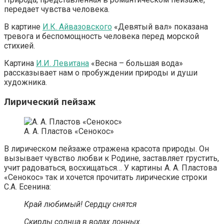
передает чувства человека.
В картине
И.К. Айвазовского
«Девятый вал» показана
тревога и беспомощность человека перед морской
стихией.
Картина
И.И. Левитана
«Весна – большая вода»
рассказывает нам о пробуждении природы и души
художника.
Лирический пейзаж
А. А. Пластов «Сенокос»
В лирическом пейзаже отражена красота природы. Он
вызывает чувство любви к Родине, заставляет грустить,
учит радоваться, восхищаться… У картины А. А. Пластова
«Сенокос» так и хочется прочитать лирические строки
С.А. Есенина:
Край любимый! Сердцу снятся
Скирды солнца в водах лонных.