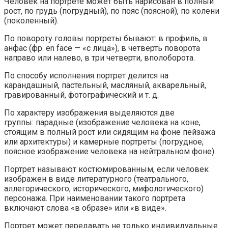
Человек на портрете может быть нарисован в полный
рост, по грудь (погрудный), по пояс (поясной), по колени
(поколенный).
По повороту головы портреты бывают: в профиль, в
анфас (фр. en face — «с лица»), в четверть поворота
направо или налево, в три четверти, вполоборота.
По способу исполнения портрет делится на
карандашный, пастельный, масляный, акварельный,
гравированный, фотографический и т. д.
По характеру изображения выделяются две
группы: парадные (изображение человека на коне,
стоящим в полный рост или сидящим на фоне пейзажа
или архитектуры) и камерные портреты (погрудное,
поясное изображение человека на нейтральном фоне).
Портрет называют костюмированным, если человек
изображен в виде литературного (театрального,
аллегорического, исторического, мифологического)
персонажа. При наименовании такого портрета
включают слова «в образе» или «в виде».
Портрет может передавать не только индивидуальные