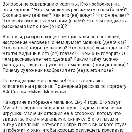
Вопросы по содержанию картины: Кто изображен на
этой картине? Что ты можешь рассказать о нем (о ней)?
Сколько ему (ей) лет? Как его (ее) зовут? Что он делает?
Что изображено рядом с ним (с ней)? Что эти предметы
рассказывают о нем (о ней)?
Вопросы, раскрывающие эмоциональное состояние,
настроение человека: о чем думает мальчик (девочка)?
Что он (она) видит (слышит)? Что он (она) хочет сделать?
Что ты видишь в его (ее) глазах? О чем они говорят? О
чем рассказывает его одежда? Какую тайну можно
разгадать, глядя на руки этого мальчика (этой девочки)?
Почему художник изобразил его (ее) в этой позе?
По наводящим вопросам ребенок составляет
описательный рассказ. Примерный рассказ по портрету
В.А. Серова «Мика Морозов»:
На картине изображен мальчик. Ему 4 года. Его зовут
Мика. Он сидит на большом стуле. Рядом с ним лежит
игрушка. Мальчик отложил ее в сторонку, потому что
увидел за окном маленькую синичку. В его глазах я
вижу удивление. Вот-вот он спрыгнет с высокого стула
и побежит к окну, чтобы хорошо разглядеть красивую