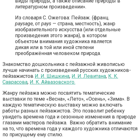
виды природы, а также описание природы в
литературном произведении».
Из словаря С. Ожегова: Пейзаж. (франц.
paysage
, от
pays
— страна, местность), жанр
изобразительного искусства (или отдельные
произведения этого жанра), в котором
объектом внимания художника является
дикая или в той или иной степени
преображённая человеком природа.
Знакомство дошкольника с пейзажной живописью
лучше начинать с произведений русских художников-
пейзажистов
И. И. Шишкина
,
И. И. Левитана
,
К. К.
Саврасова
,
И. К. Айвазовского.
Жанру пейзажа можно посвятить тематические
выставки по теме «Весна», «Лето», «Осень», «Зима». В
каждую тематическую выставку можно включать
работы разных пейзажистов. Это позволит ребенку
увидеть времена года и сезонные изменения в природе
глазами мастеров пейзажа. Важно обратить внимание
на то, что времена года у каждого художника отличаются
по присущему ему стилю.