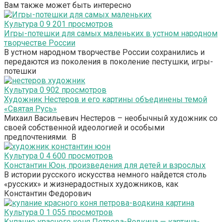
Вам также может быть интересно
Культура
0
9 201 просмотров
Игры-потешки для самых маленьких в устном народном
творчестве России
В устном народном творчестве России сохранились и
передаются из поколения в поколение пестушки, игры-
потешки
Культура
0
902 просмотров
Художник Нестеров и его картины объединены темой
«Святая Русь»
Михаил Васильевич Нестеров – необычный художник со
своей собственной идеологией и особыми
предпочтениями. В
Культура
0
4 600 просмотров
Константин Юон, произведения для детей и взрослых
В истории русского искусства немного найдется столь
«русских» и жизнерадостных художников, как
Константин Федорович
Культура
0
1 055 просмотров
Купание красного коня Петрова-Водкина — картина-