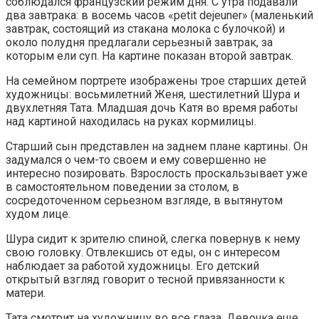
соблюдался французский режим дня. C утра подавали
два завтрака: в восемь часов «petit dejeuner» (маленький
завтрак, состоящий из стакана молока с булочкой) и
около полудня предлагали серьезный завтрак, за
которым ели суп. На картине показан второй завтрак.
На семейном портрете изображены трое старших детей
художницы: восьмилетний Женя, шестилетний Шура и
двухлетняя Тата. Младшая дочь Катя во время работы
над картиной находилась на руках кормилицы.
Старший сын представлен на заднем плане картины. Он
задумался о чем-то своем и ему совершенно не
интересно позировать. Взрослость проскальзывает уже
в самостоятельном поведении за столом, в
сосредоточенном серьезном взгляде, в вытянутом
худом лице.
Шура сидит к зрителю спиной, слегка повернув к нему
свою головку. Отвлекшись от еды, он с интересом
наблюдает за работой художницы. Его детский
открытый взгляд говорит о тесной привязанности к
матери.
Тата смотрит на художницу во все глаза. Девочка еще