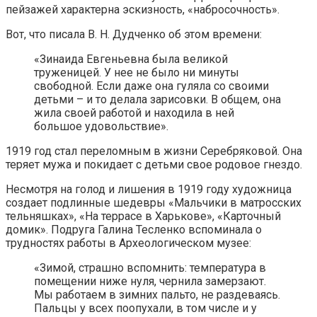
пейзажей характерна эскизность, «набросочность».
Вот, что писала В. Н. Дудченко об этом времени:
«Зинаида Евгеньевна была великой
труженицей. У нее не было ни минуты
свободной. Если даже она гуляла со своими
детьми – и то делала зарисовки. В общем, она
жила своей работой и находила в ней
большое удовольствие».
1919 год стал переломным в жизни Серебряковой. Она
теряет мужа и покидает с детьми свое родовое гнездо.
Несмотря на голод и лишения в 1919 году художница
создает подлинные шедевры «Мальчики в матросских
тельняшках», «На террасе в Харькове», «Карточный
домик». Подруга Галина Тесленко вспоминала о
трудностях работы в Археологическом музее:
«Зимой, страшно вспомнить: температура в
помещении ниже нуля, чернила замерзают.
Мы работаем в зимних пальто, не раздеваясь.
Пальцы у всех поопухали, в том числе и у