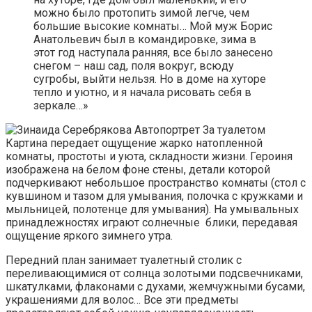
можно было протопить зимой легче, чем
большие высокие комнаты… Мой муж Борис
Анатольевич был в командировке, зима в
этот год наступала ранняя, все было занесено
снегом – наш сад, поля вокруг, всюду
сугробы, выйти нельзя. Но в доме на хуторе
тепло и уютно, и я начала рисовать себя в
зеркале…»
Картина передает ощущение жарко натопленной
комнаты, простоты и уюта, складности жизни. Героиня
изображена на белом фоне стены, детали которой
подчеркивают небольшое пространство комнаты (стол с
кувшином и тазом для умывания, полочка с кружками и
мыльницей, полотенце для умывания). На умывальных
принадлежностях играют солнечные блики, передавая
ощущение яркого зимнего утра.
Передний план занимает туалетный столик с
переливающимися от солнца золотыми подсвечниками,
шкатулками, флаконами с духами, жемчужными бусами,
украшениями для волос… Все эти предметы