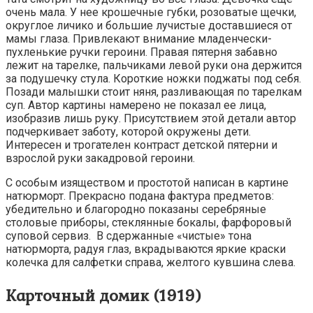
очень мала. У нее крошечные губки, розоватые щечки,
округлое личико и большие лучистые доставшиеся от
мамы глаза. Привлекают внимание младенчески-
пухленькие ручки героини. Правая пятерня забавно
лежит на тарелке, пальчиками левой руки она держится
за подушечку стула. Короткие ножки поджаты под себя.
Позади малышки стоит няня, разливающая по тарелкам
суп. Автор картины намерено не показал ее лица,
изобразив лишь руку. Присутствием этой детали автор
подчеркивает заботу, которой окружены дети.
Интересен и трогателен контраст детской пятерни и
взрослой руки закадровой героини.
С особым изяществом и простотой написан в картине
натюрморт. Прекрасно подана фактура предметов:
убедительно и благородно показаны серебряные
столовые приборы, стеклянные бокалы, фарфоровый
суповой сервиз. В сдержанные «чистые» тона
натюрморта, радуя глаз, вкрадываются яркие краски
колечка для салфетки справа, желтого кувшина слева.
Карточный домик (1919)