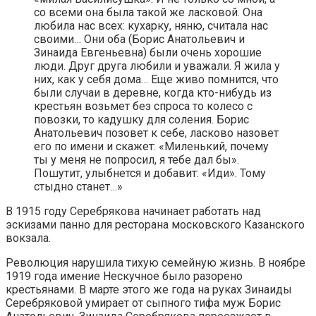
со всеми она была такой же ласковой. Она
любила нас всех: кухарку, няню, считала нас
своими… Они оба (Борис Анатольевич и
Зинаида Евгеньевна) были очень хорошие
люди. Друг друга любили и уважали. Я жила у
них, как у себя дома… Еще живо помнится, что
были случаи в деревне, когда кто-нибудь из
крестьян возьмет без спроса то колесо с
повозки, то кадушку для соления. Борис
Анатольевич позовет к себе, ласково назовет
его по имени и скажет: «Миленький, почему
ты у меня не попросил, я тебе дал бы».
Пошутит, улыбнется и добавит: «Иди». Тому
стыдно станет…»
В 1915 году Серебрякова начинает работать над
эскизами панно для ресторана московского Казанского
вокзала.
Революция нарушила тихую семейную жизнь. В ноябре
1919 года имение Нескучное было разорено
крестьянами. В марте этого же года на руках Зинаиды
Серебряковой умирает от сыпного тифа муж Борис