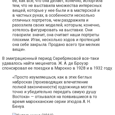
ее, как все, что она делает, конечно, испортила
тем, что не выставила множества интересных
вещей, которые у нее были и в мастерской и
в частных руках, в особенности несколько
отличных портретов, чем раздражила и
разозлила своих моделей, которым, конечно,
хотелось фигурировать на выставке. Они
говорили: значит, она считает наши портреты
плохими. Итак, несколько ходов и протекций
она себе закрыла. Продано всего три мелких
вещи».
В эмиграционный период Серебряковой все-таки
удавалось найти меценатов. Ж. А. де Броуэр
спонсировал ее поездки в Марокко в 1928 и в 1932 году.
«Просто изумляешься, как в этих беглых
набросках (производящих впечатление
полной законченности) художница могла
точно и убедительно передать самую душу
Востока» — отзывался на появившиеся в то
время марокканские серии этюдов А. Н.
Бенуа.