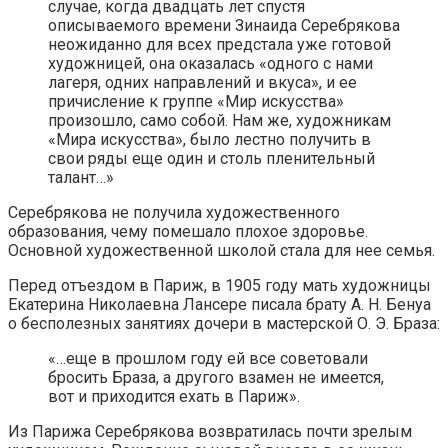
случае, когда двадцать лет спустя
описываемого времени Зинаида Серебрякова
неожиданно для всех предстала уже готовой
художницей, она оказалась «одного с нами
лагеря, одних направлений и вкуса», и ее
причисление к группе «Мир искусства»
произошло, само собой. Нам же, художникам
«Мира искусства», было лестно получить в
свои ряды еще один и столь пленительный
талант…»
Серебрякова не получила художественного
образования, чему помешало плохое здоровье.
Основной художественной школой стала для нее семья.
Перед отъездом в Париж, в 1905 году мать художницы
Екатерина Николаевна Лансере писала брату А. Н. Бенуа
о бесполезных занятиях дочери в мастерской О. Э. Браза:
«…еще в прошлом году ей все советовали
бросить Браза, а другого взамен не имеется,
вот и приходится ехать в Париж».
Из Парижа Серебрякова возвратилась почти зрелым