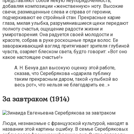
представляют собой некую неупорядоченность,
добавляя композиции «женственную» ноту. Высокие
свечи, размещенные слева и справа от героини,
подчеркивают ее стройный стан. Прекрасные карие
глаза, милая улыбка, разрумянившиеся щеки передают
полноту счастья, ощущение радости жизни и
умиротворения. Она радуется своей молодости и
красоте, собрав в руке роскошные пряди волос. Ее
завораживающий взгляд притягивает зрителя глубиной
чувств, озаряет блеском света, будто говорит: «Вот оно
какое настоящее счастье!»
А. Н. Бенуа дал высокую оценку этой работе,
сказав, что Серебрякова «одарила публику
таким прекрасным даром, такой «улыбкой во
весь рот», что нельзя не благодарить ее…»
За завтраком (1914)
Люди, незнакомые с французской культурой, находят в
названии этой картины ошибку. В семье Серебряковых