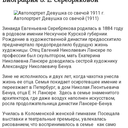
Автопортрет Девушка со свечой (1911)
Зинаида Евгеньевна Серебрякова родилась в 1884 году
в родовом имении Нескучное Курской губернии.
Рождение в художественной династии предвосхитило
предначертало предопределило будущую жизнь
художницы. Отец Евгений Николаевич Лансере по
профессии был скульптором, мать Екатерина
Николаевна Лансере доводилась сестрой художнику
Александру Николаевичу Бенуа.
Зине не исполнилось и двух лет, когда чахотка унесла
жизнь ее отца. Семья покидает осиротевшее имение и
переезжает в Петербург, в дом Николая Леонтьевича
Бенуа, отца Е. Н. Лансере. Здесь в семье знаменитого
архитектора, где даже воздух наполнен искусством,
росла продолжательница династии Лансере-Бенуа.
Училась в Коломенской женской гимназии. Посещала
выставки и театральные премьеры, увлекалась
рисованием, что воспринималось в семье как само