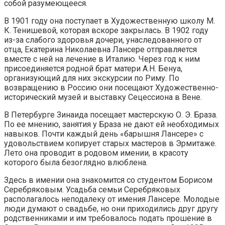
собой разумеющееся.
В 1901 году она поступает в Художественную школу М.
К. Тенишевой, которая вскоре закрылась. В 1902 году
из-за слабого здоровья дочери, унаследованного от
отца, Екатерина Николаевна Лансере отправляется
вместе с ней на лечение в Италию. Через год к ним
присоединяется родной брат матери А.Н. Бенуа,
организующий для них экскурсии по Риму. По
возвращению в Россию они посещают Художественно-
исторический музей и выставку Сецессиона в Вене.
В Петербурге Зинаида посещает мастерскую О. Э. Браза.
По ее мнению, занятия у Браза не дают ей необходимых
навыков. Почти каждый день «барышня Лансере» с
удовольствием копирует старых мастеров в Эрмитаже.
Лето она проводит в родовом имении, в красоту
которого была безоглядно влюблена.
Здесь в имении она знакомится со студентом Борисом
Серебряковым. Усадьба семьи Серебряковых
располагалось неподалеку от имения Лансере. Молодые
люди думают о свадьбе, но они приходились друг другу
родственниками и им требовалось подать прошение в