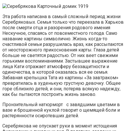
Эта работа написана в самый сложный период жизни
Серебряковых. Семья только что переехала в Харьков
после смерти отца и разорения родового имения
Нескучное, спасаясь от повсеместного голода. Само
название картины символично. Жизнь когда-то
счастливой семьи разрушилась враз, как рассыпаются
от неосторожного прикосновения карты. Глаза детей
больше не светятся радостью. От них веет свежими
горькими воспоминаниями. Застывшее выражение
лица Кати отражает атмосферу беззащитности и
одиночества, в которой оказалась вся ее семья.
Забавная крепышка Тата из картины «За завтраком»
превратилась в худенькую грустную девочку. Общее
горе сблизило детей, и они, потеряв всякую надежду,
как бы пытаются построить жизнь заново.
Пронзительный натюрморт с завядшими цветами в
вазе и брошенной куклой говорит о щемящей боли и
растерянности осиротевших детей.
Серебрякова не опускает руки в момент истощения