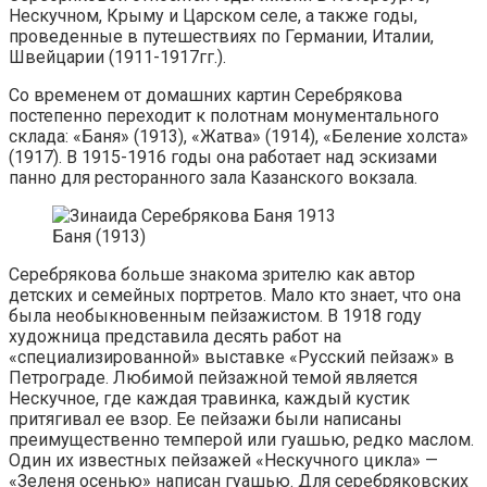
Нескучном, Крыму и Царском селе, а также годы,
проведенные в путешествиях по Германии, Италии,
Швейцарии (1911-1917гг.).
Со временем от домашних картин Серебрякова
постепенно переходит к полотнам монументального
склада: «Баня» (1913), «Жатва» (1914), «Беление холста»
(1917). В 1915-1916 годы она работает над эскизами
панно для ресторанного зала Казанского вокзала.
Баня (1913)
Серебрякова больше знакома зрителю как автор
детских и семейных портретов. Мало кто знает, что она
была необыкновенным пейзажистом. В 1918 году
художница представила десять работ на
«специализированной» выставке «Русский пейзаж» в
Петрограде. Любимой пейзажной темой является
Нескучное, где каждая травинка, каждый кустик
притягивал ее взор. Ее пейзажи были написаны
преимущественно темперой или гуашью, редко маслом.
Один их известных пейзажей «Нескучного цикла» —
«Зеленя осенью» написан гуашью. Для серебряковских