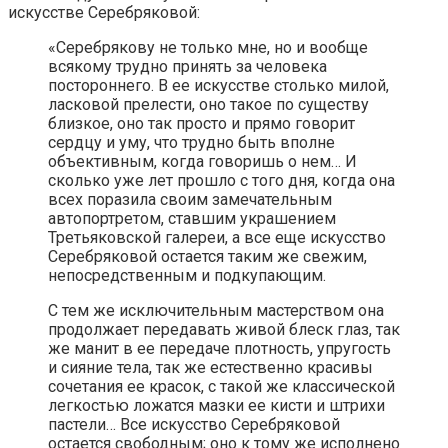
искусстве Серебряковой:
«Серебрякову не только мне, но и вообще
всякому трудно принять за человека
постороннего. В ее искусстве столько милой,
ласковой прелести, оно такое по существу
близкое, оно так просто и прямо говорит
сердцу и уму, что трудно быть вполне
объективным, когда говоришь о нем… И
сколько уже лет прошло с того дня, когда она
всех поразила своим замечательным
автопортретом, ставшим украшением
Третьяковской галереи, а все еще искусство
Серебряковой остается таким же свежим,
непосредственным и подкупающим.
С тем же исключительным мастерством она
продолжает передавать живой блеск глаз, так
же манит в ее передаче плотность, упругость
и сияние тела, так же естественно красивы
сочетания ее красок, с такой же классической
легкостью ложатся мазки ее кисти и штрихи
пастели… Все искусство Серебряковой
остается свободным; оно к тому же исполнено