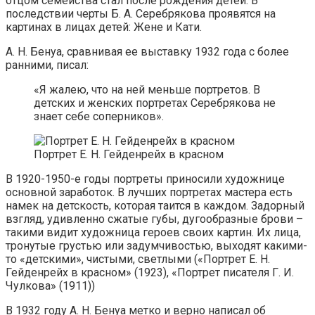
отцом семейства стал после рождения детей. В
последствии черты Б. А. Серебрякова проявятся на
картинах в лицах детей: Жене и Кати.
А. Н. Бенуа, сравнивая ее выставку 1932 года с более
ранними, писал:
«Я жалею, что на ней меньше портретов. В
детских и женских портретах Серебрякова не
знает себе соперников».
Портрет Е. Н. Гейденрейх в красном
В 1920-1950-е годы портреты приносили художнице
основной заработок. В лучших портретах мастера есть
намек на детскость, которая таится в каждом. Задорный
взгляд, удивленно сжатые губы, дугообразные брови –
такими видит художница героев своих картин. Их лица,
тронутые грустью или задумчивостью, выходят какими-
то «детскими», чистыми, светлыми («Портрет Е. Н.
Гейденрейх в красном» (1923), «Портрет писателя Г. И.
Чулкова» (1911))
В 1932 году А. Н. Бенуа метко и верно написал об