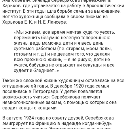
Анатольевич. Зинаида Серебрякова переезжает в
Харьков, где устраивается на работу в Археологический
институт. В эти годы шла борьба семьи за выживание.
Вот что художница сообщала в своем письме из
Харькова Е. К. и Н. Е. Лансере:
«Мы живем, все время мечтая куда-то уехать,
переменить безумно нелепую теперешнюю
жизнь, ведь мамочка, дети и я весь день
суетимся, работаем (т.е. стираем, моем полы,
готовим и т. д.) и не делаем того, что делали
всю прежнюю жизнь, — я не рисую, дети не
учатся, бабушка не отдыхает ни секунды и все
худеет и бледнеет…»
Такой же сложной жизнь художницы оставалась на все
отпущенные ей годы. В декабре 1920 года семья
поселилась в Петрограде. У детей появляется
возможность учиться. Серебрякова получает
немногочисленные заказы, с помощью которых она
сводит концы с концами.
В августе 1924 года по совету друзей, Серебрякова
эмигрирует во Францию в надежде когда-нибудь
вернуться на родину. Эмиграция стала еще одним