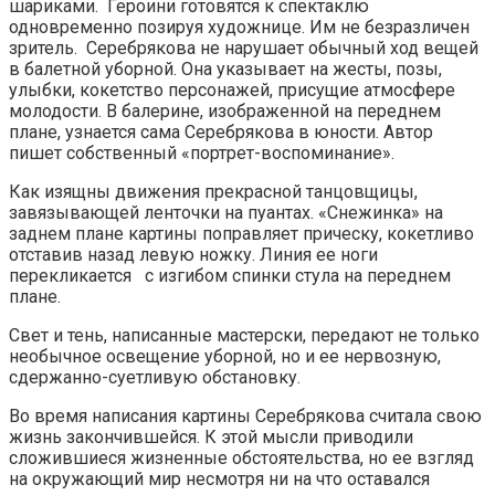
шариками. Героини готовятся к спектаклю
одновременно позируя художнице. Им не безразличен
зритель. Серебрякова не нарушает обычный ход вещей
в балетной уборной. Она указывает на жесты, позы,
улыбки, кокетство персонажей, присущие атмосфере
молодости. В балерине, изображенной на переднем
плане, узнается сама Серебрякова в юности. Автор
пишет собственный «портрет-воспоминание».
Как изящны движения прекрасной танцовщицы,
завязывающей ленточки на пуантах. «Снежинка» на
заднем плане картины поправляет прическу, кокетливо
отставив назад левую ножку. Линия ее ноги
перекликается с изгибом спинки стула на переднем
плане.
Свет и тень, написанные мастерски, передают не только
необычное освещение уборной, но и ее нервозную,
сдержанно-суетливую обстановку.
Во время написания картины Серебрякова считала свою
жизнь закончившейся. К этой мысли приводили
сложившиеся жизненные обстоятельства, но ее взгляд
на окружающий мир несмотря ни на что оставался