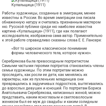
Купальщица (1911)
Работы художницы, созданные в эмиграции, менее
известны в России. Во время эмиграции она писала
обнаженную натуру и считалась признанным мастером
ню. Русской публике среди ню наиболее известна
картина «Купальщица» (1911), где как полагают
исследователи, изображена сама автор. Применительно
к этой работе справедливо сказаны слова Е. Е. Лансере:
«Вот то широкое классическое понимание
формы человеческого тела, которое нужно».
Серебрякова была превосходным портретистом.
Самыми частыми героями портретов становились члены
семьи художницы. По этим портретам можно
проследить, как росли ее дети, как менялись их
характеры, как из пухленьких младенцев они
превращались в задумчивых подростков, вытягивались
до взрослых девушек и юношей. По портретам Бориса
Анатольевича Серебрякова, написанных женой, можно
представить, каким ясноглазым и светловолосым
женихом был ее муж до свадьбы и каким солидным