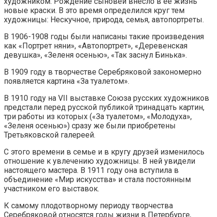
художником. Рождение сыновей внесло в ее жизнь
новые краски. В это время определился круг тем
художницы: Нескучное, природа, семья, автопортреты.
В 1906-1908 годы были написаны такие произведения
как «Портрет няни», «Автопортрет», «Деревенская
девушка», «Зеленя осенью», «Так заснул Бинька».
В 1909 году в творчестве Серебряковой закономерно
появляется картина «За туалетом».
В 1910 году на VII выставке Союза русских художников
предстали перед русской публикой тринадцать картин,
три работы из которых («За туалетом», «Молодуха»,
«Зеленя осенью») сразу же были приобретены
Третьяковской галереей.
С этого времени в семье и в кругу друзей изменилось
отношение к увлечению художницы. В ней увидели
настоящего мастера. В 1911 году она вступила в
объединение «Мир искусства» и стала постоянным
участником его выставок.
К самому плодотворному периоду творчества
Серебряковой относятся годы жизни в Петербурге,