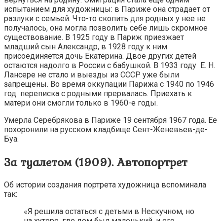
испытанием для художницы: в Париже она страдает от
разлуки с семьей. Что-то скопить для родных у нее не
получалось, она могла позволить себе лишь скромное
существование. В 1925 году в Париж приезжает
младший сын Александр, в 1928 году к ним
присоединяется дочь Екатерина. Двое других детей
остаются надолго в России с бабушкой. В 1933 году Е. Н.
Лансере не стало и выезды из СССР уже были
запрещены. Во время оккупации Парижа с 1940 по 1946
год переписка с родными прервалась. Приехать к
матери они смогли только в 1960-е годы.
Умерла Серебрякова в Париже 19 сентября 1967 года. Ее
похоронили на русском кладбище Сент-Женевьев-де-
Буа.
За туалетом (1909). Автопортрет
Об истории создания портрета художница вспоминала
так:
«Я решила остаться с детьми в Нескучном, но
на хуторе, где дом был маленький, и его