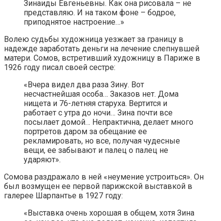
Зинаиды Евгеньевны. Как она рисовала – не
представляю. И на таком фоне – бодрое,
приподнятое настроение…»
Волею судьбы художница уезжает за границу в
надежде заработать деньги на лечение слепнувшей
матери. Сомов, встретивший художницу в Париже в
1926 году писал своей сестре:
«Вчера видел два раза Зину. Вот
несчастнейшая особа… Заказов нет. Дома
нищета и 76-летняя старуха. Вертится и
работает с утра до ночи… Зина почти все
посылает домой… Непрактична, делает много
портретов даром за обещание ее
рекламировать, но все, получая чудесные
вещи, ее забывают и палец о палец не
ударяют».
Сомова раздражало в ней «неумение устроиться». Он
был возмущен ее первой парижской выставкой в
галерее Шарпантье в 1927 году:
«Выставка очень хорошая в общем, хотя Зина