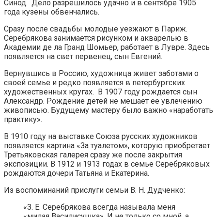
Синод. Дело разрешилось удачно и в сентябре 1905
года кузены обвенчались.
Сразу после свадьбы молодые уезжают в Париж.
Серебрякова занимается рисунком и акварелью в
Академии де ла Гранд Шомьер, работает в Лувре. Здесь
появляется на свет первенец, сын Евгений.
Вернувшись в Россию, художница живет заботами о
своей семье и редко появляется в петербургских
художественных кругах. В 1907 году рождается сын
Александр. Рождение детей не мешает ее увлечению
живописью. Будущему мастеру было важно «наработать
практику».
В 1910 году на выставке Союза русских художников
появляется картина «За туалетом», которую приобретает
Третьяковская галерея сразу же после закрытия
экспозиции. В 1912 и 1913 годах в семье Серебряковых
рождаются дочери Татьяна и Екатерина.
Из воспоминаний прислуги семьи В. Н. Дудченко:
«З. Е. Серебрякова всегда называла меня
«милая Василисушка». И не только со мной, а