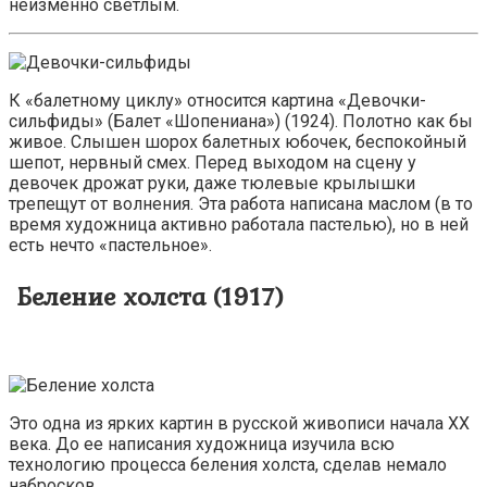
неизменно светлым.
К «балетному циклу» относится картина «Девочки-
сильфиды» (Балет «Шопениана») (1924). Полотно как бы
живое. Слышен шорох балетных юбочек, беспокойный
шепот, нервный смех. Перед выходом на сцену у
девочек дрожат руки, даже тюлевые крылышки
трепещут от волнения. Эта работа написана маслом (в то
время художница активно работала пастелью), но в ней
есть нечто «пастельное».
Беление холста (1917)
Это одна из ярких картин в русской живописи начала XX
века. До ее написания художница изучила всю
технологию процесса беления холста, сделав немало
набросков.