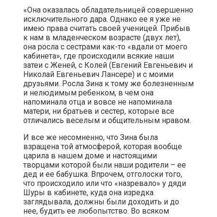
«Она оказалась обладательницей совершенно
исключительного дара. Однако ее я уже не
имею права считать своей ученицей. Прибыв
к нам в младенческом возрасте (двух лет),
она росла с сестрами как-то «вдали от моего
кабинета», где происходили всякие наши
затеи с Женей, с Колей (Евгений Евгеньевич и
Николай Евгеньевич Лансере) и с моими
друзьями. Росла Зина к тому же болезненным
и нелюдимым ребенком, в чем она
напоминала отца и вовсе не напоминала
матери, ни братьев и сестер, которые все
отличались веселым и общительным нравом.
И все же несомненно, что Зина была
взращена той атмосферой, которая вообще
царила в нашем доме и настоящими
творцами которой были наши родители – ее
дед и ее бабушка. Впрочем, отголоски того,
что происходило или что «назревало» у дяди
Шуры в кабинете, куда она изредка
заглядывала, должны были доходить и до
нее, будить ее любопытство. Во всяком