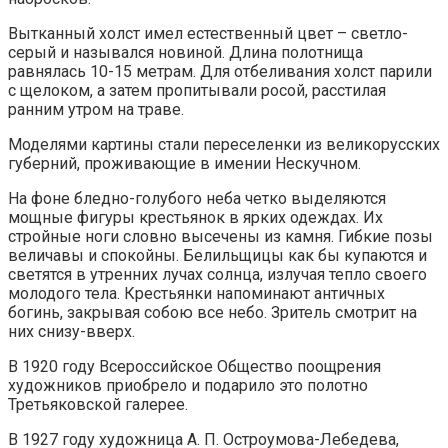
Вытканный холст имел естественный цвет – светло-
серый и назывался новиной. Длина полотнища
равнялась 10-15 метрам. Для отбеливания холст парили
с щелоком, а затем пропитывали росой, расстилая
ранним утром на траве.
Моделями картины стали переселенки из великорусских
губерний, проживающие в имении Нескучном.
На фоне бледно-голубого неба четко выделяются
мощные фигуры крестьянок в ярких одеждах. Их
стройные ноги словно высечены из камня. Гибкие позы
величавы и спокойны. Белильщицы как бы купаются и
светятся в утренних лучах солнца, излучая тепло своего
молодого тела. Крестьянки напоминают античных
богинь, закрывая собою все небо. Зритель смотрит на
них снизу-вверх.
В 1920 году Всероссийское Общество поощрения
художников приобрело и подарило это полотно
Третьяковской галерее.
В 1927 году художница А. П. Остроумова-Лебедева,