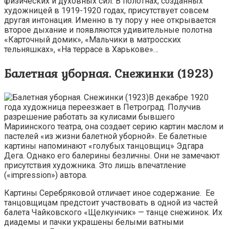
физических и духовных сил. В полотнах, созданных
художницей в 1919-1920 годах, присутствует совсем
другая интонация. Именно в ту пору у нее открывается
второе дыхание и появляются удивительные полотна
«Карточный домик», «Мальчики в матросских
тельняшках», «На террасе в Харькове»…
Балетная уборная. Снежинки (1923)
В декабре 1920
года художница переезжает в Петроград. Получив
разрешение работать за кулисами бывшего
Мариинского театра, она создает серию картин маслом и
пастелей «из жизни балетной уборной». Ее балетные
картины напоминают «голубых танцовщиц» Эдгара
Дега. Однако его балерины безличны. Они не замечают
присутствия художника. Это лишь впечатление
(«impression») автора.
Картины Серебряковой отличает иное содержание. Ее
танцовщицам предстоит участвовать в одной из частей
балета Чайковского «Щелкунчик» — танце снежинок. Их
диадемы и пачки украшены белыми ватными