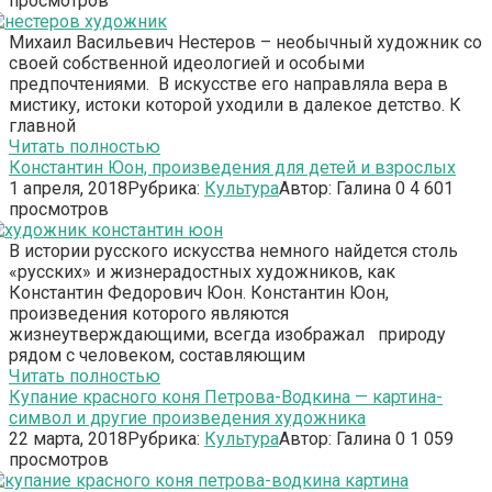
просмотров
Михаил Васильевич Нестеров – необычный художник со
своей собственной идеологией и особыми
предпочтениями. В искусстве его направляла вера в
мистику, истоки которой уходили в далекое детство. К
главной
Читать полностью
Константин Юон, произведения для детей и взрослых
1 апреля, 2018
Рубрика:
Культура
Автор:
Галина
0
4 601
просмотров
В истории русского искусства немного найдется столь
«русских» и жизнерадостных художников, как
Константин Федорович Юон. Константин Юон,
произведения которого являются
жизнеутверждающими, всегда изображал природу
рядом с человеком, составляющим
Читать полностью
Купание красного коня Петрова-Водкина — картина-
символ и другие произведения художника
22 марта, 2018
Рубрика:
Культура
Автор:
Галина
0
1 059
просмотров