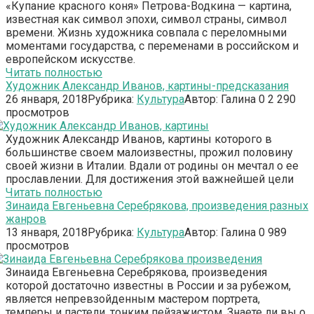
«Купание красного коня» Петрова-Водкина — картина,
известная как символ эпохи, символ страны, символ
времени. Жизнь художника совпала с переломными
моментами государства, с переменами в российском и
европейском искусстве.
Читать полностью
Художник Александр Иванов, картины-предсказания
26 января, 2018
Рубрика:
Культура
Автор:
Галина
0
2 290
просмотров
Художник Александр Иванов, картины которого в
большинстве своем малоизвестны, прожил половину
своей жизни в Италии. Вдали от родины он мечтал о ее
прославлении. Для достижения этой важнейшей цели
Читать полностью
Зинаида Евгеньевна Серебрякова, произведения разных
жанров
13 января, 2018
Рубрика:
Культура
Автор:
Галина
0
989
просмотров
Зинаида Евгеньевна Серебрякова, произведения
которой достаточно известны в России и за рубежом,
является непревзойденным мастером портрета,
темперы и пастели, тонким пейзажистом. Знаете ли вы о