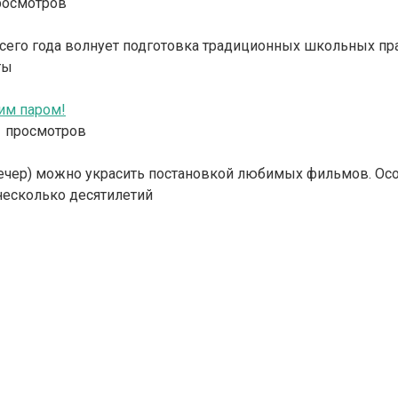
росмотров
сего года волнует подготовка традиционных школьных пра
ты
им паром!
1 просмотров
чер) можно украсить постановкой любимых фильмов. Осо
несколько десятилетий