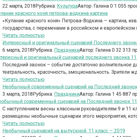
22 марта, 2018
Рубрика:
Культура
Автор:
Галина
0
1 055 про
«Купание красного коня» Петрова-Водкина — картина, и
государства, с переменами в российском и европейском 
Читать полностью
Интересный и оригинальный сценарий Последнего звонка.
6 марта, 2018
Рубрика:
Праздники
Автор:
Галина
0
32 313 п
Последний звонок – событие достаточно волнительное дл
театральность, красочность, эмоциональность. Зрители жд
Читать полностью
Необычный современный сценарий на Последний звонок 
3 марта, 2018
Рубрика:
Праздники
Автор:
Галина
1
45 887 п
С наступлением весны классным руководителям 9 и 11 кл
размещены необычные сценарии этого мероприятия, кот
Читать полностью
Необычный сценарий на выпускной. 11 класс — 2019