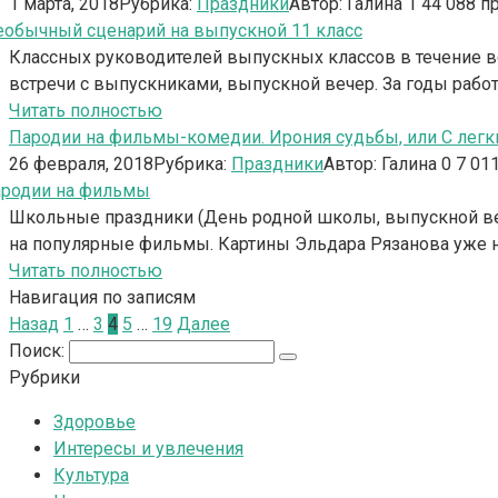
1 марта, 2018
Рубрика:
Праздники
Автор:
Галина
1
44 088 п
Классных руководителей выпускных классов в течение в
встречи с выпускниками, выпускной вечер. За годы рабо
Читать полностью
Пародии на фильмы-комедии. Ирония судьбы, или С легк
26 февраля, 2018
Рубрика:
Праздники
Автор:
Галина
0
7 01
Школьные праздники (День родной школы, выпускной ве
на популярные фильмы. Картины Эльдара Рязанова уже 
Читать полностью
Навигация по записям
Назад
1
…
3
4
5
…
19
Далее
Поиск:
Рубрики
Здоровье
Интересы и увлечения
Культура