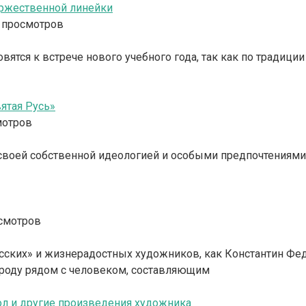
оржественной линейки
 просмотров
товятся к встрече нового учебного года, так как по тради
ятая Русь»
мотров
воей собственной идеологией и особыми предпочтениями. 
смотров
русских» и жизнерадостных художников, как Константин Фе
оду рядом с человеком, составляющим
ол и другие произведения художника