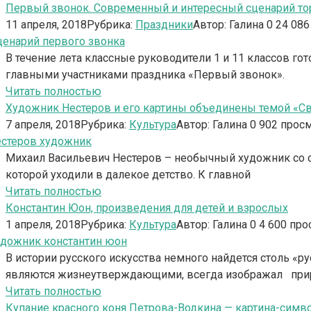
Первый звонок. Современный и интересный сценарий т
11 апреля, 2018
Рубрика:
Праздники
Автор:
Галина
0
24 086
В течение лета классные руководители 1 и 11 классов го
главными участниками праздника «Первый звонок».
Читать полностью
Художник Нестеров и его картины объединены темой «Св
7 апреля, 2018
Рубрика:
Культура
Автор:
Галина
0
902 прос
Михаил Васильевич Нестеров – необычный художник со с
которой уходили в далекое детство. К главной
Читать полностью
Константин Юон, произведения для детей и взрослых
1 апреля, 2018
Рубрика:
Культура
Автор:
Галина
0
4 600 про
В истории русского искусства немного найдется столь «
являются жизнеутверждающими, всегда изображал прир
Читать полностью
Купание красного коня Петрова-Водкина — картина-симв