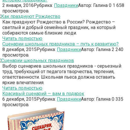
2 января, 2016
Рубрика:
Праздники
Автор:
Галина
0
1 658
просмотров
Как празднуют Рождество в России? Рождество –
светлый и добрый семейный праздник, на который
собираются самые близкие люди.
Читать полностью
Сценарии школьных праздников – путь к развитию?
8 декабря, 2015
Рубрика:
Праздники
Автор:
Галина
2
240
просмотров
Выбор сценариев школьных праздников - серьезный
труд, требующий от педагога творчества, терпения,
ответственности. Школьная пьеса должна оставить
яркие впечатления.
Читать полностью
Красивый сценарий — вам в подарок
6 декабря, 2015
Рубрика:
Праздники
Автор:
Галина
0
335
просмотров