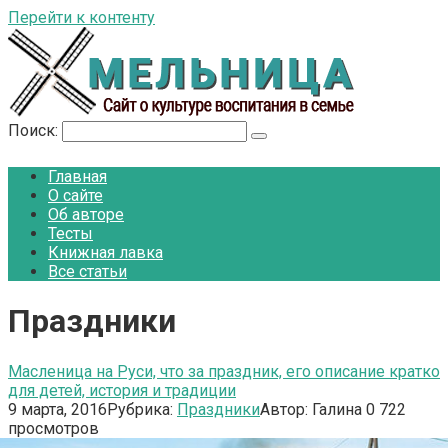
Перейти к контенту
Поиск:
Главная
О сайте
Об авторе
Тесты
Книжная лавка
Все статьи
Праздники
Масленица на Руси, что за праздник, его описание кратко
для детей, история и традиции
9 марта, 2016
Рубрика:
Праздники
Автор:
Галина
0
722
просмотров