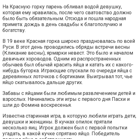
На Красную горку парень обливал водой девушку,
которая ему нравилась, после чего сватовство должно
было быть обязательным. Отсюда и пошла народная
примета: дождь в день свадьбы к благополучию и
богатству.
В 19 веке Красная горка широко праздновалась по всей
Руси. В этот день проводились обряды встречи весны
(Кликание весны), ярмарки невест. Это было и началом
девичьих хороводов. Одним из распространенных
обычаев был обычай красить яйца и катать их с какого-
нибудь бугорка. Играющие спускали по очереди яйца с
деревянных лоточков с бортиками. Выигрывал тот, чье
яйцо скатывалось дальше других.
Забавы с яйцами были любимым развлечением детей и
взрослых. Начинались эти игры с первого дня Пасхи и
шли до Фомина воскресенья.
Известна старинная игра, в которую любили играть дети,
девушки и женщины. В кучках опилок прятали
несколько яиц. Игрок должен был с первой попытки
угадать, в какой кучке спрятано яйцо. Победитель