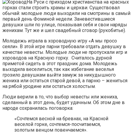
На Руси с приходом христианства на красных
горках стали строить храмы и церкви. Существовал
обычай: молодые люди выходили на смотрины в самый
первый день Фоминой недели. Заневестившиеся
девушки шли по улице, показывая себя и свои наряды
женихам. Тут же и шел свадебный сговор (рукобитье).
Молодежь играла в хороводную игру «А мы просо
сеяли». В этой игре парни требовали отдать девушку в
качестве невесты. Молодые люди не пропускали игр и
хороводов на Красную горку. Считалось дурной
приметой сидеть в этот праздник дома. Молодежь
выходила веселиться, так как избегание веселья
грозило девушкам выйти замуж за никудышного
жениха или остаться старой девой, а парню – жениться
на рябой уродине или остаться холостым.
Люди верили в то, что выбор невесты или жениха,
сделанный в этот день, будет удачным. Об этом дне в
народе сохранилась поговорка:
«Сочтемся весной на бревнах, на Красной
веселой горке, сочтемся-посчитаемся,
золотым венцом повенчаемся».