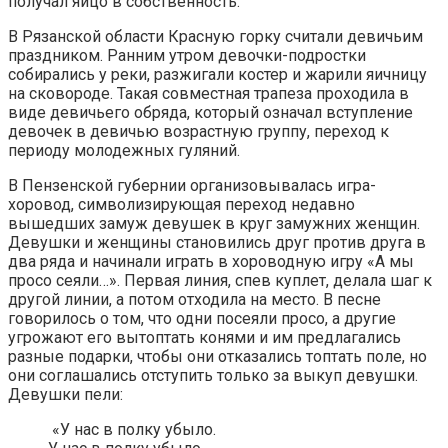
получал яйцо в собственность.
В Рязанской области Красную горку считали девичьим
праздником. Ранним утром девочки-подростки
собирались у реки, разжигали костер и жарили яичницу
на сковороде. Такая совместная трапеза проходила в
виде девичьего обряда, который означал вступление
девочек в девичью возрастную группу, переход к
периоду молодежных гуляний.
В Пензенской губернии организовывалась игра-
хоровод, символизирующая переход недавно
вышедших замуж девушек в круг замужних женщин.
Девушки и женщины становились друг против друга в
два ряда и начинали играть в хороводную игру «А мы
просо сеяли…». Первая линия, спев куплет, делала шаг к
другой линии, а потом отходила на место. В песне
говорилось о том, что одни посеяли просо, а другие
угрожают его вытоптать конями и им предлагались
разные подарки, чтобы они отказались топтать поле, но
они соглашались отступить только за выкуп девушки.
Девушки пели:
«У нас в полку убыло.