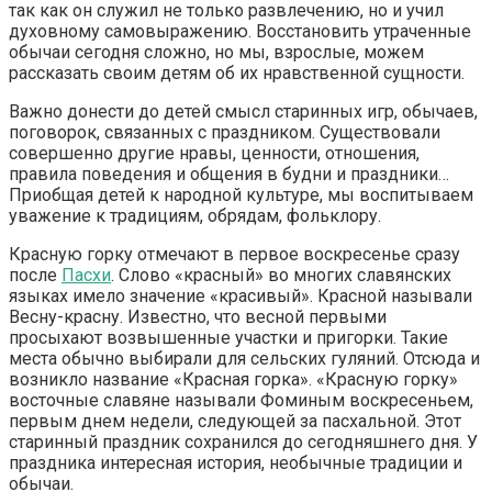
так как он служил не только развлечению, но и учил
духовному самовыражению. Восстановить утраченные
обычаи сегодня сложно, но мы, взрослые, можем
рассказать своим детям об их нравственной сущности.
Важно донести до детей смысл старинных игр, обычаев,
поговорок, связанных с праздником. Существовали
совершенно другие нравы, ценности, отношения,
правила поведения и общения в будни и праздники…
Приобщая детей к народной культуре, мы воспитываем
уважение к традициям, обрядам, фольклору.
Красную горку отмечают в первое воскресенье сразу
после
Пасхи
. Слово «красный» во многих славянских
языках имело значение «красивый». Красной называли
Весну-красну. Известно, что весной первыми
просыхают возвышенные участки и пригорки. Такие
места обычно выбирали для сельских гуляний. Отсюда и
возникло название «Красная горка». «Красную горку»
восточные славяне называли Фоминым воскресеньем,
первым днем недели, следующей за пасхальной. Этот
старинный праздник сохранился до сегодняшнего дня. У
праздника интересная история, необычные традиции и
обычаи.