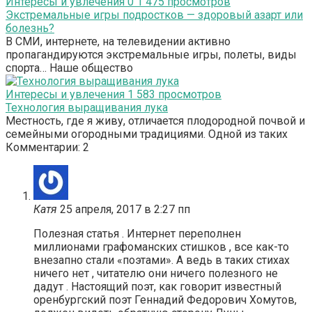
Интересы и увлечения
0
1 475 просмотров
Экстремальные игры подростков — здоровый азарт или
болезнь?
В СМИ, интернете, на телевидении активно
пропагандируются экстремальные игры, полеты, виды
спорта… Наше общество
Интересы и увлечения
1
583 просмотров
Технология выращивания лука
Местность, где я живу, отличается плодородной почвой и
семейными огородными традициями. Одной из таких
Комментарии: 2
Катя
25 апреля, 2017 в 2:27 пп
Полезная статья . Интернет переполнен
миллионами графоманских стишков , все как-то
внезапно стали «поэтами». А ведь в таких стихах
ничего нет , читателю они ничего полезного не
дадут . Настоящий поэт, как говорит известный
оренбургский поэт Геннадий Федорович Хомутов,