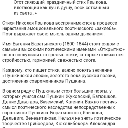
Этот сияющий, праздничный стих Языкова,
влетающий как луч в душу, весь сотканный
из света…»
Стихи Николая Языкова воспринимаются в процессе
нарастания эмоционального поэтического «захлеба».
Поэт выражает свою мысль одним дыханием…
Имя Евгения Баратынского (1800-1844) стоит рядом с
самыми высокими поэтическими именами. «Открытию»
поэта послужили его зрелые стихи, которые отличаются
стройностью, гармонией, свежестью слога.
Каждому, кто пишет стихи, важно понять значение
«Пушкинской эпохи», золотого века русской поэзии,
достижения современников Пушкина.
В одном ряду с Пушкиным стоят большие поэты, у
которых учился сам Пушкин: Жуковский, Батюшков,
Денис Давыдов, Вяземский, Катенин. Важно постичь
смысл поэтического наследства непосредственных
соратников Пушкина: Боратынского, Языкова,
Дельвига, Веневитинова. Нельзя не знать поэтическое
творчество Грибоедова, Кюхельбекера, Александра