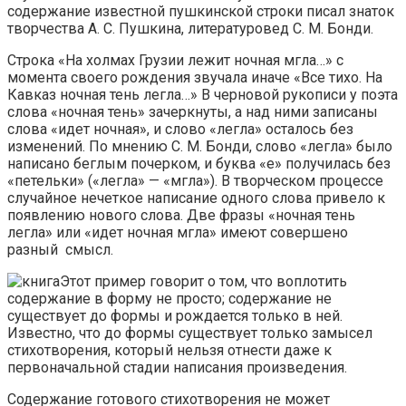
содержание известной пушкинской строки писал знаток
творчества А. С. Пушкина, литературовед С. М. Бонди.
Строка «На холмах Грузии лежит ночная мгла…» с
момента своего рождения звучала иначе «Все тихо. На
Кавказ ночная тень легла…» В черновой рукописи у поэта
слова «ночная тень» зачеркнуты, а над ними записаны
слова «идет ночная», и слово «легла» осталось без
изменений. По мнению С. М. Бонди, слово «легла» было
написано беглым почерком, и буква «е» получилась без
«петельки» («легла» — «мгла»). В творческом процессе
случайное нечеткое написание одного слова привело к
появлению нового слова. Две фразы «ночная тень
легла» или «идет ночная мгла» имеют совершено
разный смысл.
Этот пример говорит о том, что воплотить
содержание в форму не просто; содержание не
существует до формы и рождается только в ней.
Известно, что до формы существует только замысел
стихотворения, который нельзя отнести даже к
первоначальной стадии написания произведения.
Содержание готового стихотворения не может