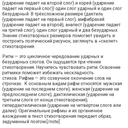
(ударение падает на второй слог) и хорей (ударение
падает на первый слог)) один слог ударный и один слог
безударный. В трёхсложном размере (дактиль
(ударение падает на первый слог), амфибрахий
(ударение падает на второй), анапест (ударение падает
на третий слог), один слог ударный и два безударных.
Знание стихотворных размеров помогает увидеть и
построить поэтический рисунок, заглянуть в «скелет»
стихотворения.
Ритм — это цикличное чередование ударных и
безударных слогов. Он ощущается при чтении
стихотворения. Научитесь чувствовать ритм. Освоение
ритмики поможет избежать нескладность
стихов. Рифма — это созвучное окончание слов на
строчках. К основным видам рифм относятся: мужская
(ударение на последнем слоге); женская (ударение на
предпоследнем слоге); дактилическая (ударение на
третьем слоге от конца стихотворения);
гипердактилическая (ударение на четвёртом слоге или
далее). Оригинальные рифмы и их органичное
вхождение в текст стихотворения передает образ,
задуманный поэтом.[/note]