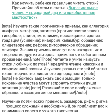
Как научить ребенка правильно читать стихи?
Прочитайте об этом в статье «
Выразительное
чтение – природный дар или приобретенное
мастерство?
«
[note] Изучите такие поэтические приемы, как аллегория;
анафора; метафора; антитеза (противопоставление);
гипербола; эпитет; метонимия; восклицание; ирония;
градация (усиление); инверсия; каламбур; обращение;
олицетворение; рефрен; риторическое обращение;
эпифора. Знания приемов помогут вам находить их в
творчестве других авторов, применять в собственном
произведении.[/note] [note] Читайте и учите наизусть
стихи любимых поэтов! Чередуйте чтение классики и
современной поэзии. Изучение разных стилей обогатит
ваше творчество, лишит его однородности.[/note]
[note] Не бойтесь выражать свои эмоции! Только
искренние чувства могут затронуть струнки души
читателя.[/note] [note] Развивайте свое воображение,
образное и ассоциативное мышление![/note]
Изучение поэтических приёмов, размеров, рифм, ритма
– процесс сложный и необходимый, он приблизит вас к
пониманию своего и чужого творчества.