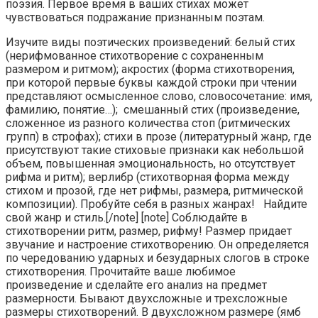
поэзия. Первое время в ваших стихах может
чувствоваться подражание признанным поэтам.
Изучите виды поэтических произведений: белый стих
(нерифмованное стихотворение с сохраненным
размером и ритмом); акростих (форма стихотворения,
при которой первые буквы каждой строки при чтении
представляют осмысленное слово, словосочетание: имя,
фамилию, понятие…); смешанный стих (произведение,
сложенное из разного количества стоп (ритмических
групп) в строфах); стихи в прозе (литературный жанр, где
присутствуют такие стиховые признаки как небольшой
объем, повышенная эмоциональность, но отсутствует
рифма и ритм); верлибр (стихотворная форма между
стихом и прозой, где нет рифмы, размера, ритмической
композиции). Пробуйте себя в разных жанрах! Найдите
свой жанр и стиль.[/note] [note] Соблюдайте в
стихотворении ритм, размер, рифму! Размер придает
звучание и настроение стихотворению. Он определяется
по чередованию ударных и безударных слогов в строке
стихотворения. Прочитайте ваше любимое
произведение и сделайте его анализ на предмет
размерности. Бывают двухсложные и трехсложные
размеры стихотворений. В двухсложном размере (ямб