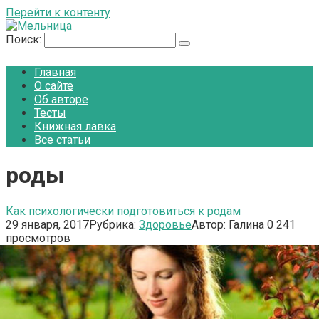
Перейти к контенту
Поиск:
Главная
О сайте
Об авторе
Тесты
Книжная лавка
Все статьи
роды
Как психологически подготовиться к родам
29 января, 2017
Рубрика:
Здоровье
Автор:
Галина
0
241
просмотров