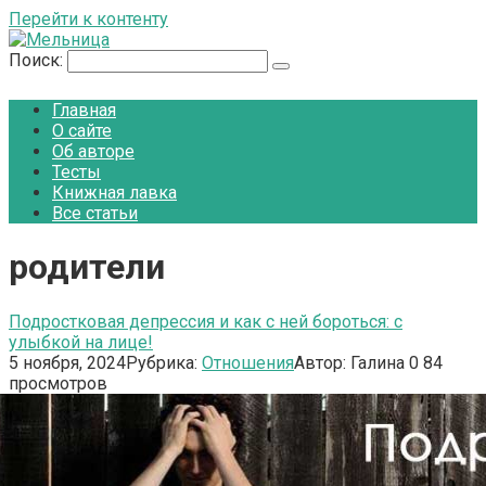
Перейти к контенту
Поиск:
Главная
О сайте
Об авторе
Тесты
Книжная лавка
Все статьи
родители
Подростковая депрессия и как с ней бороться: с
улыбкой на лице!
5 ноября, 2024
Рубрика:
Отношения
Автор:
Галина
0
84
просмотров