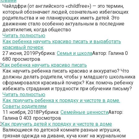
Чайлдфри (от английского «childfree») — это термин,
который обозначает людей, сознательно избегающих
родительства и не планирующих иметь детей. Это
движение стало особенно актуальным в последние
десятилетия, когда общество
Читать полностью
Как ребенка научить красиво писать и выработать
красивый почерк
27 июня, 2019
Рубрика:
Семья и школа
Автор:
Галина
0
680 просмотров
Как научить ребенка писать красиво и аккуратно? Что
должны делать родители, чтобы у младшего школьника
сформировался красивый почерк? Как помочь ребенку
избежать страдания и трудности при обучении письму?
Читать полностью
Как приучить ребенка к порядку и чистоте в доме.
Советы родителям
11 ноября, 2018
Рубрика:
Семейные ценности
Автор:
Галина
0
403 просмотров
Валяющиеся по детской комнате разные игрушки,
грязная одежда на диване, куча книг на журнальном