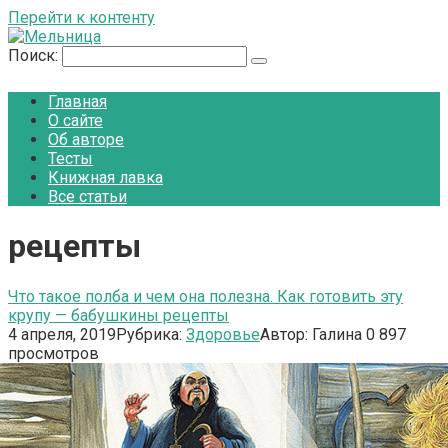
Перейти к контенту
Поиск:
Главная
О сайте
Об авторе
Тесты
Книжная лавка
Все статьи
рецепты
Что такое полба и чем она полезна. Как готовить эту
крупу — бабушкины рецепты
4 апреля, 2019
Рубрика:
Здоровье
Автор:
Галина
0
897
просмотров