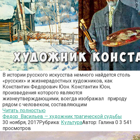
В истории русского искусства немного найдется столь
«русских» и жизнерадостных художников, как
Константин Федорович Юон. Константин Юон,
произведения которого являются
жизнеутверждающими, всегда изображал природу
рядом с человеком, составляющим
Читать полностью
Федор Васильев — художник трагической судьбы
30 ноября, 2017
Рубрика:
Культура
Автор:
Галина
0
3 541
просмотров