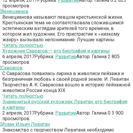
12 апреля, 2017
Рубрика:
Развитие
Автор:
Галина
0
2 823
просмотров
Венецианова называют певцом крестьянской жизни.
Крестьянская тема не соответствовала сложившимся
эстетическим взглядам зрителей того времени, в
котором жил художник. Его пристрастие к «низкому
жанру» вызывало непонимание. Лучшие картины
Читать полностью
Художник Саврасов — его биография и картины
6 апреля, 2017
Рубрика:
Развитие
Автор:
Галина
2
805
просмотров
С Саврасова появилась лирика в живописи пейзажа и
безграничная любовь к своей родной земле. И. Левитан
Творчество А. К. Саврасова вошло в историю пейзажной
живописи России конца XIX
Читать полностью
Знаменитый русский художник Левитан, его биография
и картины
2 апреля, 2017
Рубрика:
Развитие
Автор:
Галина
0
3 900
просмотров
Знакомство с творчеством Левитана необходимо