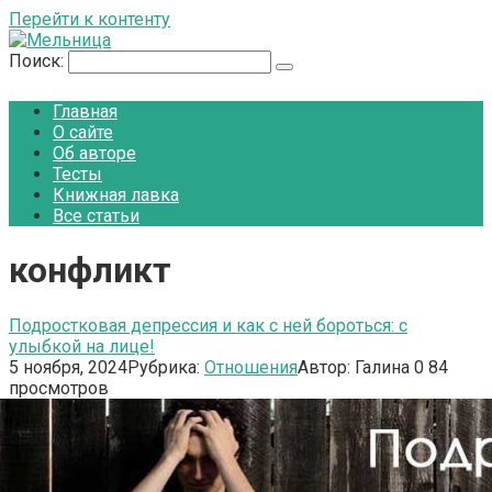
Перейти к контенту
Поиск:
Главная
О сайте
Об авторе
Тесты
Книжная лавка
Все статьи
конфликт
Подростковая депрессия и как с ней бороться: с
улыбкой на лице!
5 ноября, 2024
Рубрика:
Отношения
Автор:
Галина
0
84
просмотров