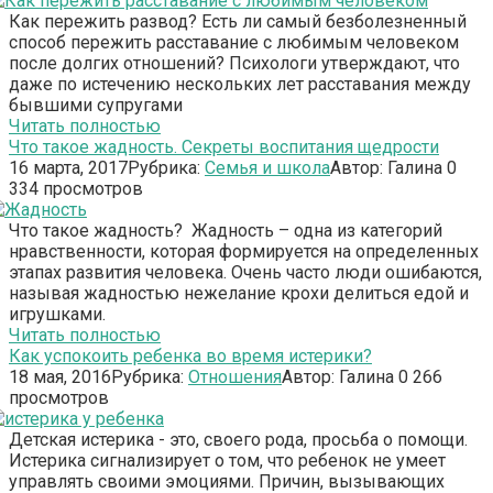
Как пережить развод? Есть ли самый безболезненный
способ пережить расставание с любимым человеком
после долгих отношений? Психологи утверждают, что
даже по истечению нескольких лет расставания между
бывшими супругами
Читать полностью
Что такое жадность. Секреты воспитания щедрости
16 марта, 2017
Рубрика:
Семья и школа
Автор:
Галина
0
334 просмотров
Что такое жадность? Жадность – одна из категорий
нравственности, которая формируется на определенных
этапах развития человека. Очень часто люди ошибаются,
называя жадностью нежелание крохи делиться едой и
игрушками.
Читать полностью
Как успокоить ребенка во время истерики?
18 мая, 2016
Рубрика:
Отношения
Автор:
Галина
0
266
просмотров
Детская истерика - это, своего рода, просьба о помощи.
Истерика сигнализирует о том, что ребенок не умеет
управлять своими эмоциями. Причин, вызывающих