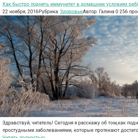
Как быстро поднять иммунитет в домашних условиях реб
22 ноября, 2016
Рубрика:
Здоровье
Автор:
Галина
0
256 про
Здравствуй, читатель! Сегодня я расскажу об том,как по
простудными заболеваниями, которые протекают достат
Читать полностью