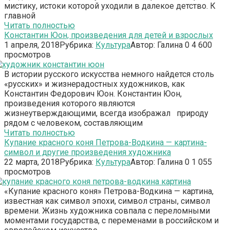
мистику, истоки которой уходили в далекое детство. К
главной
Читать полностью
Константин Юон, произведения для детей и взрослых
1 апреля, 2018
Рубрика:
Культура
Автор:
Галина
0
4 600
просмотров
В истории русского искусства немного найдется столь
«русских» и жизнерадостных художников, как
Константин Федорович Юон. Константин Юон,
произведения которого являются
жизнеутверждающими, всегда изображал природу
рядом с человеком, составляющим
Читать полностью
Купание красного коня Петрова-Водкина — картина-
символ и другие произведения художника
22 марта, 2018
Рубрика:
Культура
Автор:
Галина
0
1 055
просмотров
«Купание красного коня» Петрова-Водкина — картина,
известная как символ эпохи, символ страны, символ
времени. Жизнь художника совпала с переломными
моментами государства, с переменами в российском и